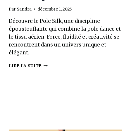
Par
Sandra
décembre 1, 2025
Découvre le Pole Silk, une discipline
époustouflante qui combine la pole dance et
le tissu aérien. Force, fluidité et créativité se
rencontrent dans un univers unique et
élégant.
DÉCOUVRE
LIRE LA SUITE
LE
POLE
SILK
:
LA
RENCONTRE
HARMONIEUSE
ENTRE
LE
POLE