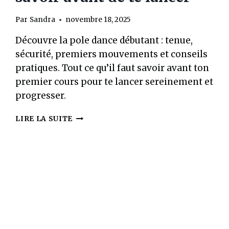
Par
Sandra
novembre 18, 2025
Découvre la pole dance débutant : tenue,
sécurité, premiers mouvements et conseils
pratiques. Tout ce qu’il faut savoir avant ton
premier cours pour te lancer sereinement et
progresser.
TON
LIRE LA SUITE
TOUT
PREMIER
COURS
DE
POLE
DANCE
(POLE
DANCE
DÉBUTANT)
: