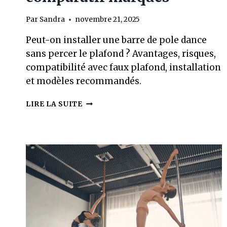
Par
Sandra
novembre 21, 2025
Peut-on installer une barre de pole dance
sans percer le plafond ? Avantages, risques,
compatibilité avec faux plafond, installation
et modèles recommandés.
BARRE
LIRE LA SUITE
DE
POLE
DANCE
SANS
FIXATION
PLAFOND
:
FIABLE
OU
RISQUÉE
?