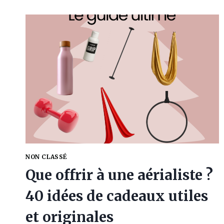
AUX
AUTRES
:
CE
QUE
J’AI
ENFIN
COMPRIS
NON CLASSÉ
Que offrir à une aérialiste ?
40 idées de cadeaux utiles
et originales