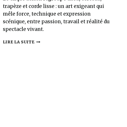
trapèze et corde lisse : un art exigeant qui
mêle force, technique et expression
scénique, entre passion, travail et réalité du
spectacle vivant.
CIRQUE
LIRE LA SUITE
AÉRIEN
:
UN
MÉTIER
PASSIONNANT
MAIS
EXIGEANT