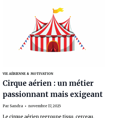
DANCE
:
COMMENT
CHOISIR
LA
MEILLEURE
POUR
S’ENTRAÎNER
CHEZ
SOI
(TYPES,
PRIX,
FIXATIONS,
REVÊTEMENTS)
VIE AÉRIENNE & MOTIVATION
Cirque aérien : un métier
passionnant mais exigeant
Par
Sandra
novembre 17, 2025
Le cirque aérien regroupe tissu, cerceau,