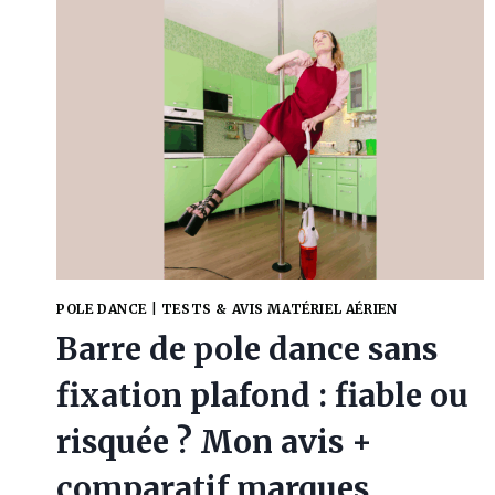
40
IDÉES
DE
CADEAUX
UTILES
ET
ORIGINALES
POLE DANCE
|
TESTS & AVIS MATÉRIEL AÉRIEN
Barre de pole dance sans
fixation plafond : fiable ou
risquée ? Mon avis +
comparatif marques