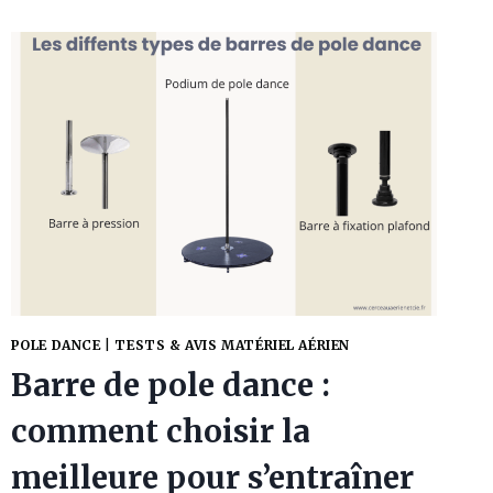
POUR
LA
POLE
DANCE
:
COMMENT
CHOISIR,
INSTALLER
ET
ENTRETENIR
TON
TAPIS
DE
SÉCURITÉ
POLE DANCE
|
TESTS & AVIS MATÉRIEL AÉRIEN
Barre de pole dance :
comment choisir la
meilleure pour s’entraîner