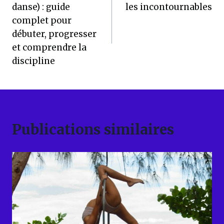
de
danse) : guide
les incontournables
l’article
complet pour
débuter, progresser
et comprendre la
discipline
Publications similaires