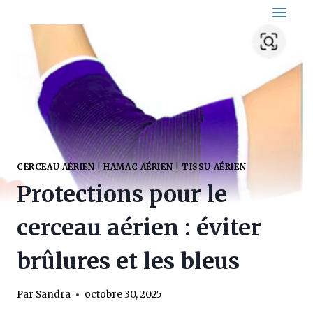
Aller
au
contenu
CERCEAU AÉRIEN
|
HAMAC AÉRIEN
|
TISSU AÉRIEN
Protections pour le
cerceau aérien : éviter
brûlures et les bleus
Par
Sandra
octobre 30, 2025