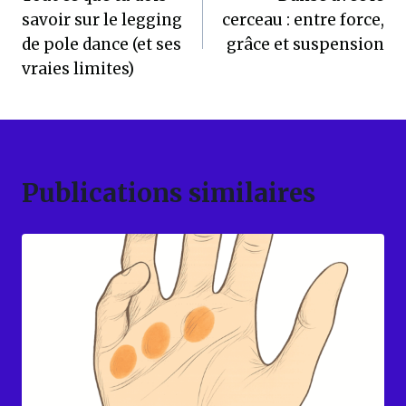
de
savoir sur le legging
cerceau : entre force,
l’article
de pole dance (et ses
grâce et suspension
vraies limites)
Publications similaires