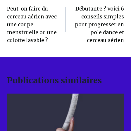
Navigation
Peut-on faire du
Débutant·e ? Voici 6
de
cerceau aérien avec
conseils simples
l’article
une coupe
pour progresser en
menstruelle ou une
pole dance et
culotte lavable ?
cerceau aérien
Publications similaires