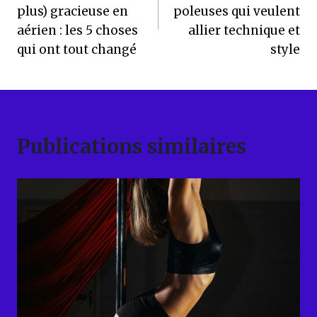
l’article
plus) gracieuse en
poleuses qui veulent
aérien : les 5 choses
allier technique et
qui ont tout changé
style
Publications similaires