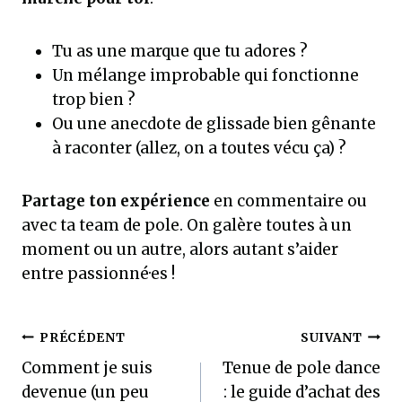
Tu as une marque que tu adores ?
Un mélange improbable qui fonctionne
trop bien ?
Ou une anecdote de glissade bien gênante
à raconter (allez, on a toutes vécu ça) ?
Partage ton expérience
en commentaire ou
avec ta team de pole. On galère toutes à un
moment ou un autre, alors autant s’aider
entre passionné·es !
Navigation
PRÉCÉDENT
SUIVANT
Comment je suis
Tenue de pole dance
de
devenue (un peu
: le guide d’achat des