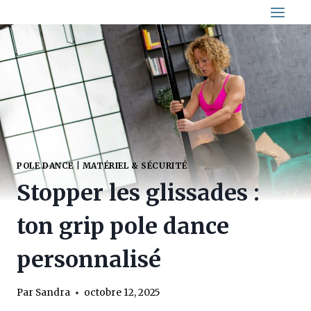
Aller
au
contenu
POLE DANCE
|
MATÉRIEL & SÉCURITÉ
Stopper les glissades :
ton grip pole dance
personnalisé
Par
Sandra
octobre 12, 2025