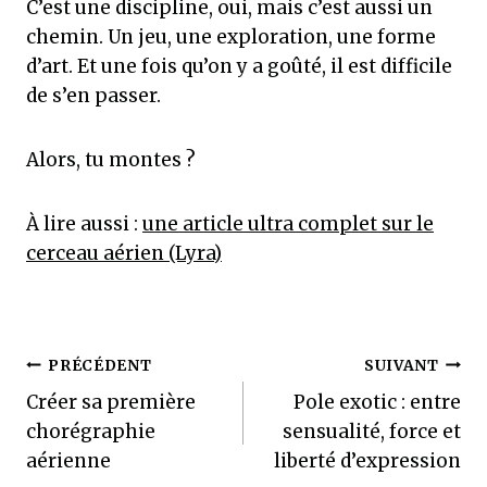
C’est une discipline, oui, mais c’est aussi un
chemin. Un jeu, une exploration, une forme
d’art. Et une fois qu’on y a goûté, il est difficile
de s’en passer.
Alors, tu montes ?
À lire aussi :
une article ultra complet sur le
cerceau aérien (Lyra)
Navigation
PRÉCÉDENT
SUIVANT
Créer sa première
Pole exotic : entre
de
chorégraphie
sensualité, force et
l’article
aérienne
liberté d’expression